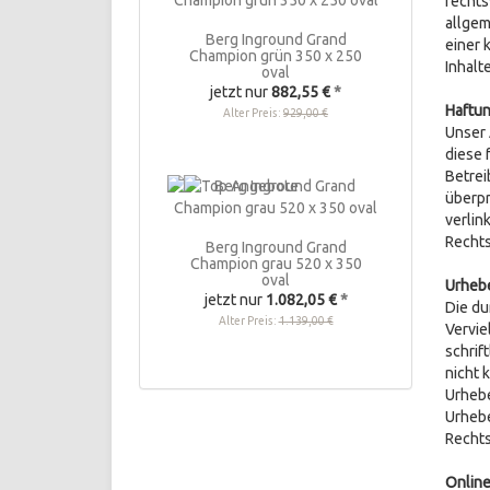
rechts
allgem
Berg Inground Grand
einer 
Champion grün 350 x 250
Inhalt
oval
jetzt nur
882,55 €
*
Haftun
Alter Preis:
929,00 €
Unser 
diese 
Betrei
überpr
verlin
Rechts
Berg Inground Grand
Champion grau 520 x 350
oval
Urheb
jetzt nur
1.082,05 €
*
Die du
Alter Preis:
1.139,00 €
Vervie
schrif
nicht 
Urhebe
Urhebe
Rechts
Online