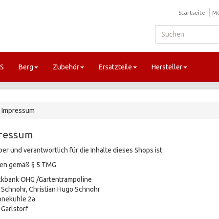
Startseite
Me
GS
Berg
Zubehör
Ersatzteile
Hersteller
Impressum
ressum
ber und verantwortlich für die Inhalte dieses Shops ist:
en gemäß § 5 TMG
ckbank OHG /Gartentrampoline
 Schnohr, Christian Hugo Schnohr
nnekuhle 2a
Garlstorf