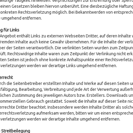
widrige Tätigkeit hinweisen. Verpflichtungen zur Entfernung oder Sper
einen Gesetzen bleiben hiervon unberührt. Eine diesbezügliche Haftung 
konkreten Rechtsverletzung möglich. Bei Bekanntwerden von entsprec
e umgehend entfernen.
g für Links
Angebot enthält Links zu externen Webseiten Dritter, auf deren Inhalte 
fremden Inhalte auch keine Gewähr übernehmen. Für die Inhalte der verlin
ber der Seiten verantwortlich. Die verlinkten Seiten wurden zum Zeitpu
üft. Rechtswidrige Inhalte waren zum Zeitpunkt der Verlinkung nicht erk
kten Seiten ist jedoch ohne konkrete Anhaltspunkte einer Rechtsverlet
verletzungen werden wir derartige Links umgehend entfernen.
errecht
rch die Seitenbetreiber erstellten Inhalte und Werke auf diesen Seiten
lfältigung, Bearbeitung, Verbreitung und jede Art der Verwertung auße
tlichen Zustimmung des jeweiligen Autors bzw. Erstellers. Downloads und
kommerziellen Gebrauch gestattet. Soweit die Inhalte auf dieser Seite ni
rrechte Dritter beachtet. Insbesondere werden Inhalte Dritter als solch
rrechtsverletzung aufmerksam werden, bitten wir um einen entsprech
verletzungen werden wir derartige Inhalte umgehend entfernen.
 Streitbeilegung