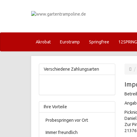
Akrobat
Eurotramp
Springfree
12SPRIN
Verschiedene Zahlungsarten
Imp
Betrei
Angab
Ihre Vorteile
Pickni
Daniel
Probespringen vor Ort
Zur Pi
21376 
Immer freundlich