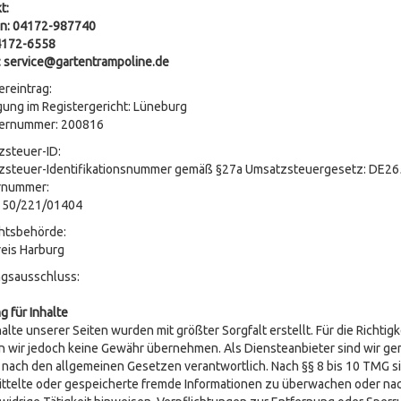
t:
on: 04172-987740
04172-6558
: service@gartentrampoline.de
ereintrag:
gung im Registergericht: Lüneburg
ternummer: 200816
steuer-ID:
zsteuer-Identifikationsnummer gemäß §27a Umsatzsteuergesetz: DE2
rnummer:
. 50/221/01404
htsbehörde:
eis Harburg
ngsausschluss:
g für Inhalte
halte unserer Seiten wurden mit größter Sorgfalt erstellt. Für die Richtigke
 wir jedoch keine Gewähr übernehmen. Als Diensteanbieter sind wir gem
 nach den allgemeinen Gesetzen verantwortlich. Nach §§ 8 bis 10 TMG sin
ttelte oder gespeicherte fremde Informationen zu überwachen oder nac