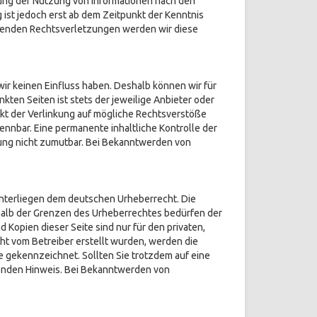
rung der Nutzung von Informationen nach den
ist jedoch erst ab dem Zeitpunkt der Kenntnis
henden Rechtsverletzungen werden wir diese
wir keinen Einfluss haben. Deshalb können wir für
kten Seiten ist stets der jeweilige Anbieter oder
nkt der Verlinkung auf mögliche Rechtsverstöße
ennbar. Eine permanente inhaltliche Kontrolle der
zung nicht zumutbar. Bei Bekanntwerden von
 unterliegen dem deutschen Urheberrecht. Die
rhalb der Grenzen des Urheberrechtes bedürfen der
 Kopien dieser Seite sind nur für den privaten,
cht vom Betreiber erstellt wurden, werden die
e gekennzeichnet. Sollten Sie trotzdem auf eine
enden Hinweis. Bei Bekanntwerden von