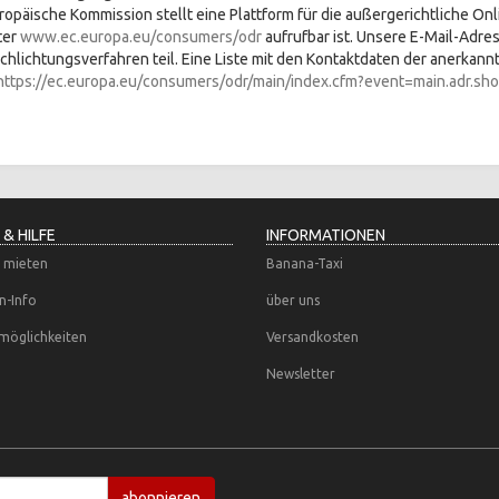
ropäische Kommission stellt eine Plattform für die außergerichtliche Onl
ter
www.ec.europa.eu/consumers/odr
aufrufbar ist. Unsere E-Mail-Adr
schlichtungsverfahren teil. Eine Liste mit den Kontaktdaten der anerkann
https://ec.europa.eu/consumers/odr/main/index.cfm?event=main.adr.sh
 & HILFE
INFORMATIONEN
 mieten
Banana-Taxi
n-Info
über uns
möglichkeiten
Versandkosten
Newsletter
abonnieren