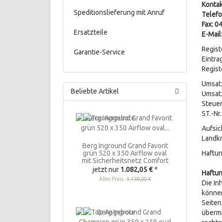
Kontak
Speditionslieferung mit Anruf
Telef
Fax: 
Ersatzteile
E-Mail
Regist
Garantie-Service
Eintra
Regis
Umsatz
Beliebte Artikel
Umsat
Steue
ST.-Nr
Aufsic
Landkr
Berg Inground Grand Favorit
grün 520 x 350 Airflow oval
Haftu
mit Sicherheitsnetz Comfort
jetzt nur
1.082,05 €
*
Haftun
Alter Preis:
1.139,00 €
Die In
können
Seiten
übermi