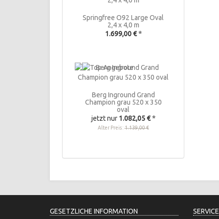
Springfree O92 Large Oval
2,4 x 4,0 m
1.699,00 €
*
Berg Inground Grand
Champion grau 520 x 350
oval
jetzt nur
1.082,05 €
*
Alter Preis:
1.139,00 €
GESETZLICHE INFORMATION
SERVICE