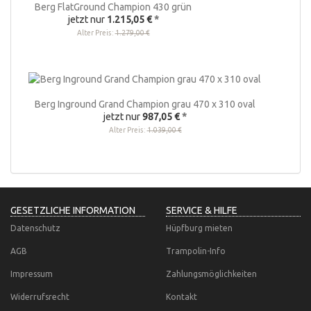
Berg FlatGround Champion 430 grün
jetzt nur
1.215,05 €
*
Alter Preis:
1.279,00 €
Berg Inground Grand Champion grau 470 x 310 oval
jetzt nur
987,05 €
*
Alter Preis:
1.039,00 €
GESETZLICHE INFORMATION
SERVICE & HILFE
Datenschutz
Hüpfburg mieten
AGB
Trampolin-Info
Impressum
Zahlungsmöglichkeiten
Widerrufsrecht
Kontakt