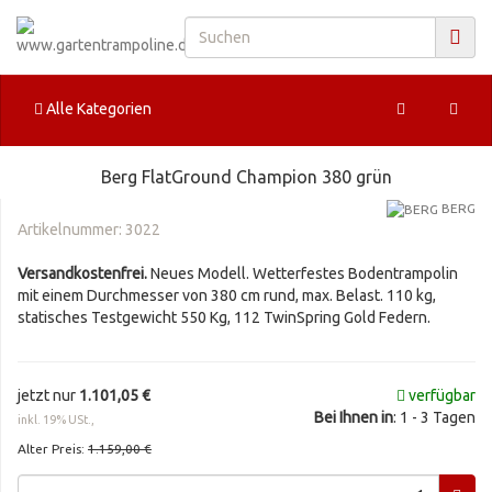
Alle Kategorien
Berg FlatGround Champion 380 grün
BERG
Artikelnummer:
3022
Versandkostenfrei.
Neues Modell. Wetterfestes Bodentrampolin
mit einem Durchmesser von 380 cm rund, max. Belast. 110 kg,
statisches Testgewicht 550 Kg, 112 TwinSpring Gold Federn.
jetzt nur
1.101,05 €
verfügbar
Bei Ihnen in
: 1 - 3 Tagen
inkl. 19% USt.,
Alter Preis:
1.159,00 €