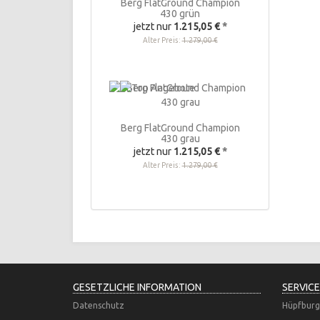
Berg FlatGround Champion
430 grün
jetzt nur
1.215,05 €
*
Alter Preis:
1.279,00 €
Berg FlatGround Champion
430 grau
jetzt nur
1.215,05 €
*
Alter Preis:
1.279,00 €
GESETZLICHE INFORMATION
SERVICE
Datenschutz
Hüpfburg