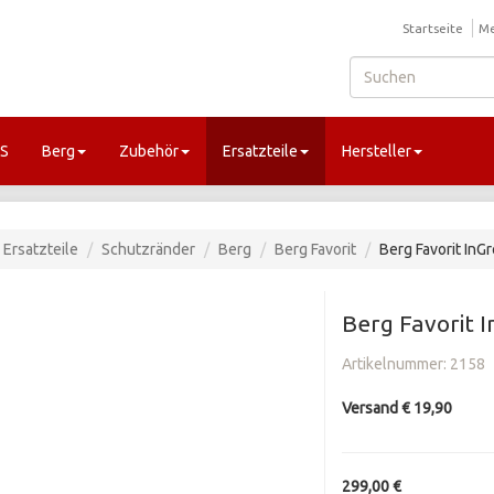
Startseite
Me
GS
Berg
Zubehör
Ersatzteile
Hersteller
Ersatzteile
Schutzränder
Berg
Berg Favorit
Berg Favorit In
Berg Favorit 
Artikelnummer:
2158
Versand € 19,90
299,00 €