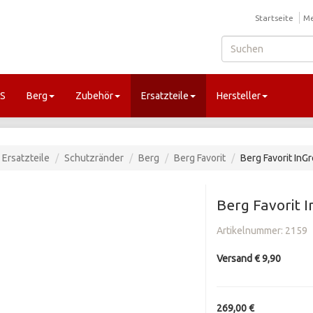
Startseite
Me
GS
Berg
Zubehör
Ersatzteile
Hersteller
Ersatzteile
Schutzränder
Berg
Berg Favorit
Berg Favorit In
Berg Favorit 
Artikelnummer:
2159
Versand € 9,90
269,00 €